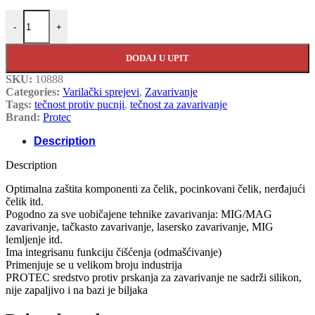
PROTEC CE15L+ protiv prskanja quantity
-
+
DODAJ U UPIT
SKU:
10888
Categories:
Varilački sprejevi
,
Zavarivanje
Tags:
tečnost protiv pucnji
,
tečnost za zavarivanje
Brand:
Protec
Description
Description
Optimalna zaštita komponenti za čelik, pocinkovani čelik, nerđajući
čelik itd.
Pogodno za sve uobičajene tehnike zavarivanja: MIG/MAG
zavarivanje, tačkasto zavarivanje, lasersko zavarivanje, MIG
lemljenje itd.
Ima integrisanu funkciju čišćenja (odmašćivanje)
Primenjuje se u velikom broju industrija
PROTEC sredstvo protiv prskanja za zavarivanje ne sadrži silikon,
nije zapaljivo i na bazi je biljaka