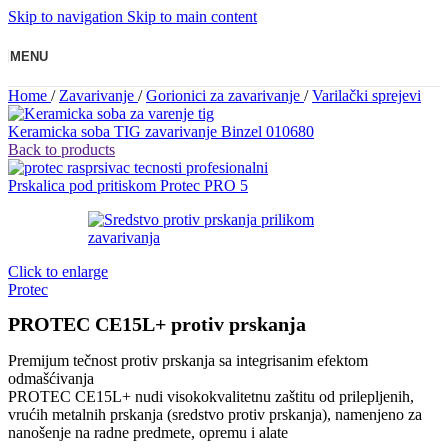
Skip to navigation
Skip to main content
MENU
Home
/
Zavarivanje
/
Gorionici za zavarivanje
/
Varilački sprejevi
Keramicka soba TIG zavarivanje Binzel 010680
Back to products
Prskalica pod pritiskom Protec PRO 5
Click to enlarge
Protec
PROTEC CE15L+ protiv prskanja
Premijum tečnost protiv prskanja sa integrisanim efektom
odmašćivanja
PROTEC CE15L+ nudi visokokvalitetnu zaštitu od prilepljenih,
vrućih metalnih prskanja (sredstvo protiv prskanja), namenjeno za
nanošenje na radne predmete, opremu i alate