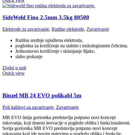
Quick view
SideWeld Fino 2.5mm 3.5kg 80500
Elektrode za zavarivanje
,
Rutilne elektrode
,
Zavarivanje
Rutilna srednje oplaštena elektroda,
poglodna za korišćenje na slabim i niskolegiranim čelicima.
Jednostavno korišćenje i sklanjanje šljake,
slabo prskanje
Dodaj u upit
Quick view
Binzel MB 24 EVO polikabl 5m
Poli kablovi za zavarivanje
,
Zavarivanje
MB EVO linija gorionika predstavlja potpuno novi koncept
rukovanja, koji donosi inovacije u pogledu oblika i funkcionalnosti.
Serija gorionika MB EVO predstavlja potpuno novi koncept
rukovanja koji ide novim putevima u pogledu oblika i funkcije.