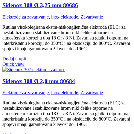
Sidenox 308 Ø 3,25 mm 80686
Elektrode za zavarivanje
,
inox elektrode
,
Zavarivanje
Rutilna visokolegirana ekstra-niskougljenična elektroda (ELC) za
nestabilizovane i stabilizovane hrom-nikl čelike otporne na
atmosfersku koroziju tipa 18 Cr / 8 Ni. Zavari su glatki i otporni na
interkristalnu koroziju do 350°C i na oksidaciju do 800°C. Zavareni
spojevi imaju garantovanu žilavost do -196C
Dodaj u upit
Quick view
Sidenox 308 Ø 2,0 mm 80684
Elektrode za zavarivanje
,
inox elektrode
,
Zavarivanje
Rutilna visokolegirana ekstra-niskougljenična elektroda (ELC) za
nestabilizovane i stabilizovane hrom-nikl čelike otporne na
atmosfersku koroziju tipa 18 Cr / 8 Ni. Zavari su glatki i otporni na
interkristalnu koroziju do 350°C i na oksidaciju do 800°C. Zavareni
spojevi imaju garantovanu žilavost do -196C