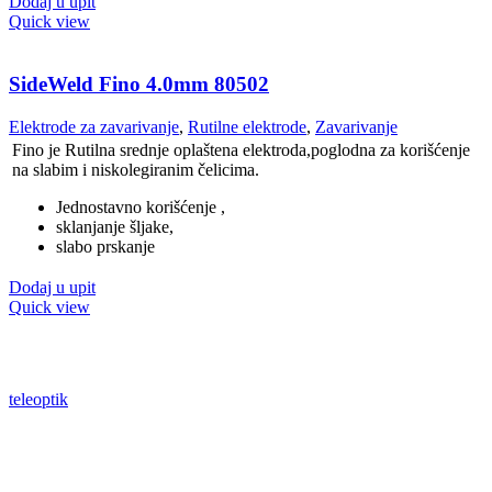
Dodaj u upit
Quick view
SideWeld Fino 4.0mm 80502
Elektrode za zavarivanje
,
Rutilne elektrode
,
Zavarivanje
Fino je Rutilna srednje oplaštena elektroda,poglodna za korišćenje
na slabim i niskolegiranim čelicima.
Jednostavno korišćenje ,
sklanjanje šljake,
slabo prskanje
Dodaj u upit
Quick view
teleoptik