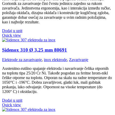
Gorionik za zavarivanje čini čvrstu jedinicu zajedno sa rukom
zavarivača. Jedinstvena ergonomija, kao i interakcija između ručke,
položaja okidača, dizajna okidača i konstrukcije kugličnog zgloba,
garantuje dobar osećaj za zavarivanje u svim radnim položajima,
kao i najbolje rezultate.
Dodaj u upit
Quick view
Sidenox 310 Ø 3,25 mm 80691
Elektrode za zavarivanje
,
inox elektrode
,
Zavarivanje
Austenitno-rutilno spajanje elektroda i navarivanje čelika otpornih
na toplotu tipa 25/20 Cr Ni. Takođe pogodan za feritne hrom-nikl
čelike otporne na toplotu. Otporan na skalu na radne temperature do
1050°C i -196°C. Dobra zavarljivost, glatki luk, mali gubitak
prskanja, lako odvajanje. Otpornost na visoke temperature (do
1200° C) i oksidaciju.
Dodaj u upit
Quick view