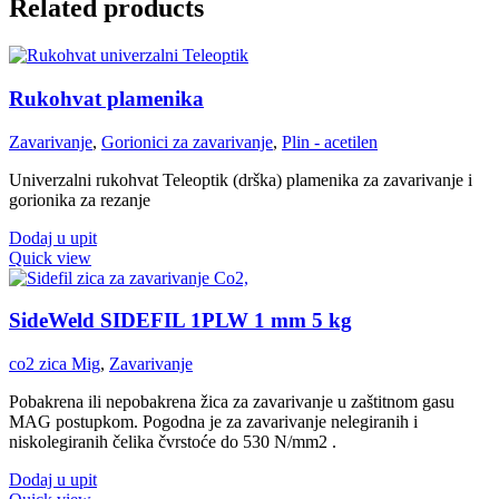
Related products
Rukohvat plamenika
Zavarivanje
,
Gorionici za zavarivanje
,
Plin - acetilen
Univerzalni rukohvat Teleoptik (drška) plamenika za zavarivanje i
gorionika za rezanje
Dodaj u upit
Quick view
SideWeld SIDEFIL 1PLW 1 mm 5 kg
co2 zica Mig
,
Zavarivanje
Pobakrena ili nepobakrena žica za zavarivanje u zaštitnom gasu
MAG postupkom. Pogodna je za zavarivanje nelegiranih i
niskolegiranih čelika čvrstoće do 530 N/mm2 .
Dodaj u upit