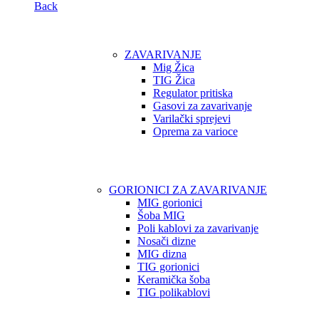
Back
ZAVARIVANJE
Mig Žica
TIG Žica
Regulator pritiska
Gasovi za zavarivanje
Varilački sprejevi
Oprema za varioce
GORIONICI ZA ZAVARIVANJE
MIG gorionici
Šoba MIG
Poli kablovi za zavarivanje
Nosači dizne
MIG dizna
TIG gorionici
Keramička šoba
TIG polikablovi