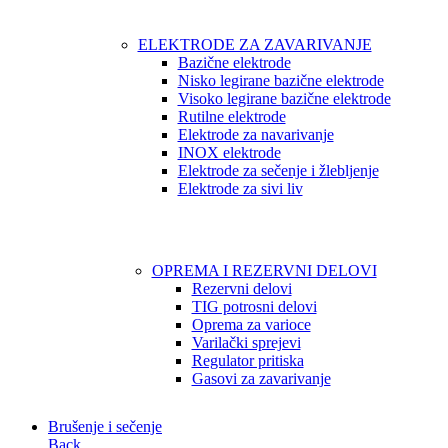
ELEKTRODE ZA ZAVARIVANJE
Bazične elektrode
Nisko legirane bazične elektrode
Visoko legirane bazične elektrode
Rutilne elektrode
Elektrode za navarivanje
INOX elektrode
Elektrode za sečenje i žlebljenje
Elektrode za sivi liv
OPREMA I REZERVNI DELOVI
Rezervni delovi
TIG potrosni delovi
Oprema za varioce
Varilački sprejevi
Regulator pritiska
Gasovi za zavarivanje
Brušenje i sečenje
Back